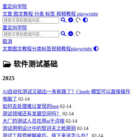
重定向学院
文章
图文教程
分类
标签
视频教程
playwright
重定向学院
取消
文章
图文教程
分类
标签
视频教程
playwright
软件测试基础
2025
AI自动化测试又趟出一条新路了？Claude 模型可以直接操作
电脑了
02-14
如何去处理难以复现的bug
02-14
测试领域还有发展空间吗？
02-14
大厂的测试人员在用ai干点啥
02-14
测试用例设计中的契诃夫之枪原则
02-14
测试工程师被解雇后，接下来该怎么办？
02-14