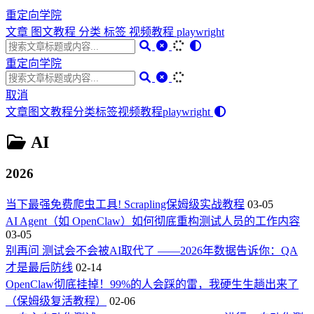
重定向学院
文章
图文教程
分类
标签
视频教程
playwright
重定向学院
取消
文章
图文教程
分类
标签
视频教程
playwright
AI
2026
当下最强免费爬虫工具! Scrapling保姆级实战教程
03-05
AI Agent（如 OpenClaw）如何彻底重构测试人员的工作内容
03-05
别再问 测试会不会被AI取代了 ——2026年数据告诉你：QA
才是最后防线
02-14
OpenClaw彻底挂掉！99%的人会踩的雷，我硬生生趟出来了
（保姆级复活教程）
02-06