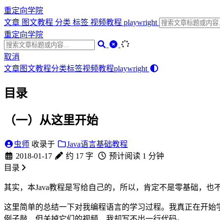
重定向学院
文章
图文教程
分类
标签
视频教程
playwright
重定向学院
取消
文章
图文教程
分类
标签
视频教程
playwright
目录
（一）从这里开始
虫师
收录于
Java语言基础教程
2018-01-17
约 17 字
预计阅读 1 分钟
目录
其实，本Java教程是写给自己的，所以，肯定不是零基础，也
这里简单的总结一下对我编程语言的学习过程。我真正在开始学习J
例子敲，但关掉它们的视频，我却写不出一行代码。