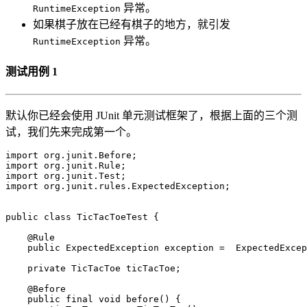
异常。
RuntimeException
如果棋子放在已经有棋子的地方，就引发
异常。
RuntimeException
测试用例 1
默认你已经会使用 JUnit 单元测试框架了，根据上面的三个测
试，我们先来完成第一个。
import
org.junit.Before
;
import
org.junit.Rule
;
import
org.junit.Test
;
import
org.junit.rules.ExpectedException
;
public
class
TicTacToeTest
{
@Rule
public
ExpectedException
exception
=
ExpectedExcep
private
TicTacToe
ticTacToe
;
@Before
public
final
void
before
()
{