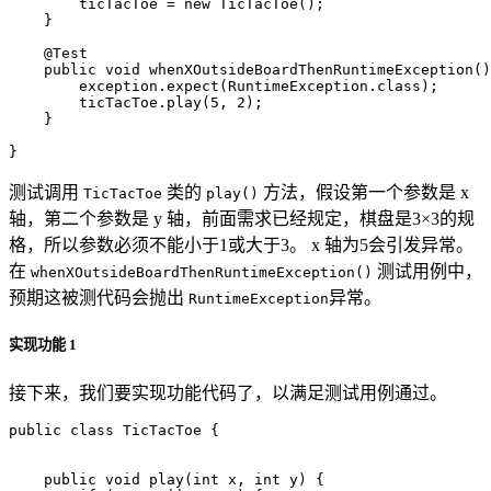
ticTacToe
=
new
TicTacToe
();
}
@Test
public
void
whenXOutsideBoardThenRuntimeException
()
exception
.
expect
(
RuntimeException
.
class
);
ticTacToe
.
play
(
5
,
2
);
}
}
测试调用
类的
方法，假设第一个参数是 x
TicTacToe
play()
轴，第二个参数是 y 轴，前面需求已经规定，棋盘是3×3的规
格，所以参数必须不能小于1或大于3。 x 轴为5会引发异常。
在
测试用例中，
whenXOutsideBoardThenRuntimeException()
预期这被测代码会抛出
异常。
RuntimeException
实现功能 1
接下来，我们要实现功能代码了，以满足测试用例通过。
public
class
TicTacToe
{
public
void
play
(
int
x
,
int
y
)
{