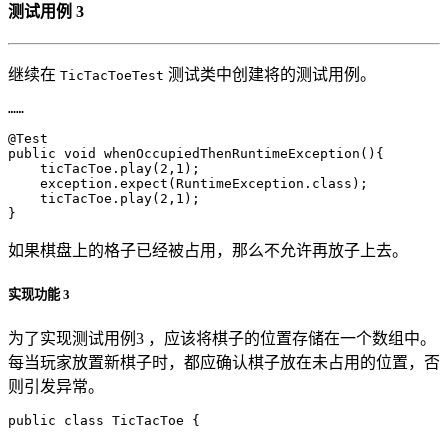
测试用例 3
继续在
测试类中创建将的测试用例。
TicTacToeTest
……
@Test
public
void
whenOccupiedThenRuntimeException
(){
ticTacToe
.
play
(
2
,
1
);
exception
.
expect
(
RuntimeException
.
class
);
ticTacToe
.
play
(
2
,
1
);
}
如果棋盘上的格子已经被占用，那么不允许再放子上去。
实现功能 3
为了实现测试用例3 ，应该将棋子的位置存储在一个数组中。
每当玩家放置新棋子时，都应确认棋子放在未占用的位置，否
则引发异常。
public
class
TicTacToe
{