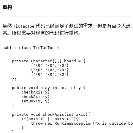
重构
虽然
代码已经满足了测试的需求，但是有点令人迷
TicTacToe
惑。所以需要对现有的代码进行重构。
public
class
TicTacToe
{
private
Character
[][]
board
=
{
{
'\0'
,
'\0'
,
'\0'
},
{
'\0'
,
'\0'
,
'\0'
},
{
'\0'
,
'\0'
,
'\0'
}
};
public
void
play
(
int
x
,
int
y
){
checkAxis
(
x
);
checkAxis
(
y
);
setBox
(
x
,
y
);
}
private
void
checkAxis
(
int
axis
){
if
(
axis
<
1
||
axis
>
3
){
throw
new
RuntimeException
(
"X is outside bo
}
}