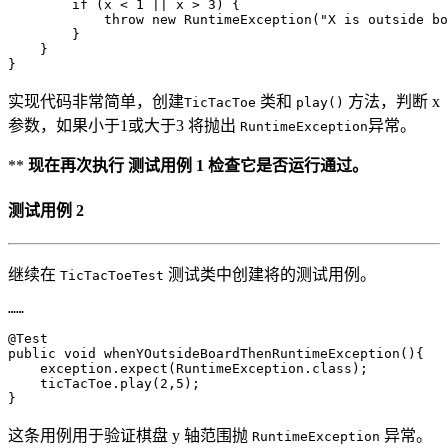
if
(
x
<
1
||
x
>
3
)
{
throw
new
RuntimeException
(
"X is outside bo
}
}
}
实现代码非常简单，创建
类和
方法，判断 x
TicTacToe
play()
参数，如果小于1或大于3 将抛出
异常。
RuntimeException
**
现在再次执行 测试用例 1 检查它是否运行通过。
测试用例 2
继续在
测试类中创建将的测试用例。
TicTacToeTest
……
@Test
public
void
whenYOutsideBoardThenRuntimeException
(){
exception
.
expect
(
RuntimeException
.
class
);
ticTacToe
.
play
(
2
,
5
);
}
这条用例用于验证棋盘 y 轴范围抛
异常。
RuntimeException