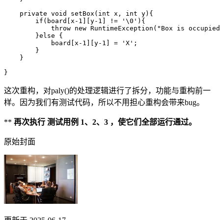
private
void
setBox
(
int
x
,
int
y
){
if
(
board
[
x
-
1
][
y
-
1
]
!=
'\0'
){
throw
new
RuntimeException
(
"Box is occupied
}
else
{
board
[
x
-
1
][
y
-
1
]
=
'X'
;
}
}
}
这次重构，对paly()的处理逻辑进行了拆分，功能与重构前一
样。因为我们有测试代码，所以不用担心重构会带来bug。
**
再次执行 测试用例 1、2、3 ，使它们全部运行通过。
原始封面