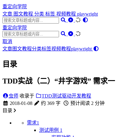
重定向学院
文章
图文教程
分类
标签
视频教程
playwright
重定向学院
取消
文章
图文教程
分类
标签
视频教程
playwright
目录
TDD实战（二）“井字游戏” 需求一
虫师
收录于
TDD测试驱动开发教程
2018-01-08
约 369 字
预计阅读 2 分钟
目录
需求1
测试用例 1